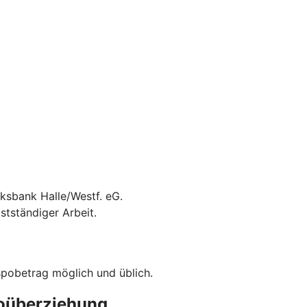
lksbank Halle/Westf. eG.
stständiger Arbeit.
spobetrag möglich und üblich.
toüberziehung