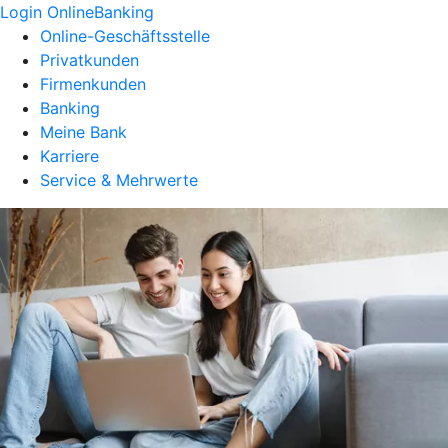
Login OnlineBanking
Online-Geschäftsstelle
Privatkunden
Firmenkunden
Banking
Meine Bank
Karriere
Service & Mehrwerte