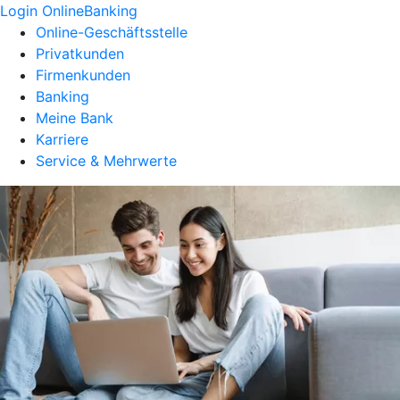
Login OnlineBanking
Online-Geschäftsstelle
Privatkunden
Firmenkunden
Banking
Meine Bank
Karriere
Service & Mehrwerte