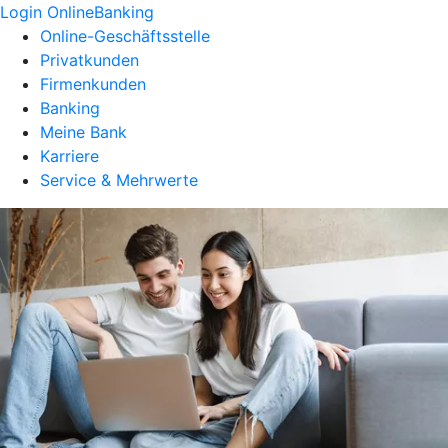
Login OnlineBanking
Online-Geschäftsstelle
Privatkunden
Firmenkunden
Banking
Meine Bank
Karriere
Service & Mehrwerte