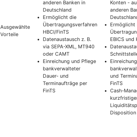
anderen Banken in
Konten - au
Deutschland
anderen Ba
Ermöglicht die
Deutschlan
Übertragungsverfahren
Ermöglicht 
Ausgewählte
HBCI/FinTS
Übertragun
Vorteile
Datenaustausch z. B.
EBICS und 
via SEPA-XML, MT940
Datenausta
oder CAMT
Schnittstell
Einreichung und Pflege
Einreichung
bankverwalteter
bankverwal
Dauer- und
und Termin
Terminaufträge per
FinTS
FinTS
Cash-Mana
kurzfristige
Liquiditäts
Disposition