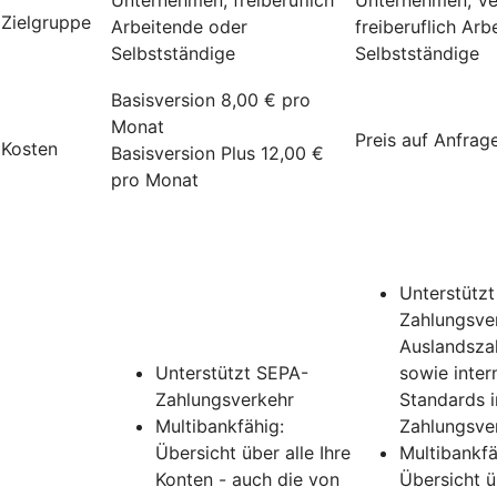
Zielgruppe
Arbeitende oder
freiberuflich Ar
Selbstständige
Selbstständige
Basisversion 8,00 € pro
Monat
Preis auf Anfrag
Kosten
Basisversion Plus 12,00 €
pro Monat
Unterstütz
Zahlungsver
Auslandsza
Unterstützt SEPA-
sowie inter
Zahlungsverkehr
Standards 
Multibankfähig:
Zahlungsve
Übersicht über alle Ihre
Multibankfä
Konten - auch die von
Übersicht üb